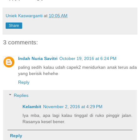
Uniek Kaswarganti
at
10:05 AM
Share
3 comments:
Indah Nuria Savitri
October 19, 2016 at 6:24 PM
paling sedih kalau udah capek2 menidurkan anak terus ada
yang berisik hehehe
Reply
Replies
Kelambit
November 2, 2016 at 4:29 PM
Iya mba, apa lagi kalau tinggal di ruko pinggir jalan.
Rasanya kesel bener.
Reply