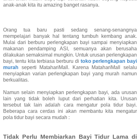
anak-anak kita itu amazing banget rasanya.
Orang tua baru pasti sedang senang-senangnya
mempelajari banyak hal tentang tumbuh kembang anak.
Mulai dari berburu perlengkapan bayi sampai menyiapkan
makanan pendamping ASI, semuanya akan berusaha
dilakukan semaksimal mungkin. Untuk urusan perlengkapan
bayi, tentu kita terbiasa berburu di
toko perlengkapan bayi
murah
seperti MatahariMall. Karena MatahariMall selalu
menyiapkan varian perlengkapan bayi yang murah namun
berkualitas.
Namun selain menyiapkan perlengkapan bayi, ada urusan
lain yang tidak boleh luput dari perhatian kita. Urusan
tersebut tak lain adalah cara mengatur pola tidur bayi.
Beberapa cara cerdas ini akan membantu kita mengatur
pola tidur bayi secara mudah :
Tidak Perlu Membiarkan Bayi Tidur Lama di