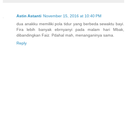
Astin Astanti
November 15, 2016 at 10:40 PM
dua anakku memiliki pola tidur yang berbeda sewaktu bayi.
Fira lebih banyak ebrnyanyi pada malam hari Mbak,
dibandingkan Faiz. Pdahal mah, menanganinya sama.
Reply