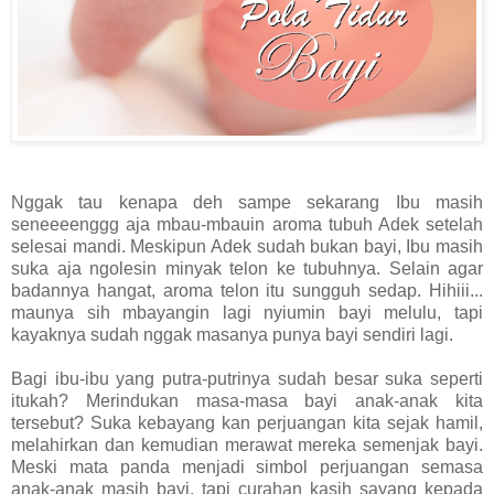
Nggak tau kenapa deh sampe sekarang Ibu masih
seneeeenggg aja mbau-mbauin aroma tubuh Adek setelah
selesai mandi. Meskipun Adek sudah bukan bayi, Ibu masih
suka aja ngolesin minyak telon ke tubuhnya. Selain agar
badannya hangat, aroma telon itu sungguh sedap. Hihiii...
maunya sih mbayangin lagi nyiumin bayi melulu, tapi
kayaknya sudah nggak masanya punya bayi sendiri lagi.
Bagi ibu-ibu yang putra-putrinya sudah besar suka seperti
itukah? Merindukan masa-masa bayi anak-anak kita
tersebut? Suka kebayang kan perjuangan kita sejak hamil,
melahirkan dan kemudian merawat mereka semenjak bayi.
Meski mata panda menjadi simbol perjuangan semasa
anak-anak masih bayi, tapi curahan kasih sayang kepada