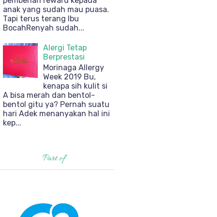
pemberian reward kepada
anak yang sudah mau puasa.
Tapi terus terang Ibu
BocahRenyah sudah...
Alergi Tetap
Berprestasi
Morinaga Allergy
Week 2019 Bu,
kenapa sih kulit si
A bisa merah dan bentol-
bentol gitu ya? Pernah suatu
hari Adek menanyakan hal ini
kep...
Part of