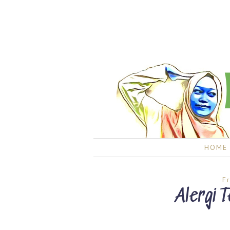
HOME
F
Alergi 
Morinaga Allergy Week 2019