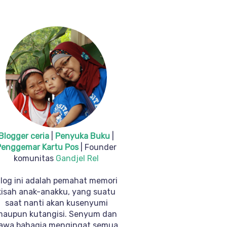
Blogger ceria
|
Penyuka Buku
|
Penggemar Kartu Pos
| Founder
komunitas
Gandjel Rel
log ini adalah pemahat memori
kisah anak-anakku, yang suatu
saat nanti akan kusenyumi
maupun kutangisi. Senyum dan
awa bahagia mengingat semua