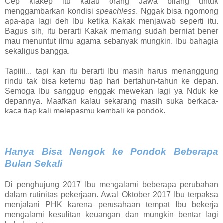
Cep klakep itu kalau orang Jawa bilang untuk
menggambarkan kondisi
speachless
. Nggak bisa ngomong
apa-apa lagi deh Ibu ketika Kakak menjawab seperti itu.
Bagus sih, itu berarti Kakak memang sudah berniat bener
mau menuntut ilmu agama sebanyak mungkin. Ibu bahagia
sekaligus bangga.
Tapiiii... tapi kan itu berarti Ibu masih harus menanggung
rindu tak bisa ketemu tiap hari bertahun-tahun ke depan.
Semoga Ibu sanggup enggak mewekan lagi ya Nduk ke
depannya. Maafkan kalau sekarang masih suka berkaca-
kaca tiap kali melepasmu kembali ke pondok.
Hanya Bisa Nengok ke Pondok Beberapa
Bulan Sekali
Di penghujung 2017 Ibu mengalami beberapa perubahan
dalam rutinitas pekerjaan. Awal Oktober 2017 Ibu terpaksa
menjalani PHK karena perusahaan tempat Ibu bekerja
mengalami kesulitan keuangan dan mungkin bentar lagi