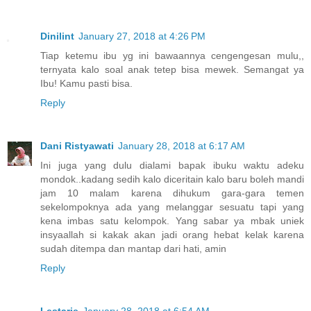
Dinilint
January 27, 2018 at 4:26 PM
Tiap ketemu ibu yg ini bawaannya cengengesan mulu,,
ternyata kalo soal anak tetep bisa mewek. Semangat ya
Ibu! Kamu pasti bisa.
Reply
Dani Ristyawati
January 28, 2018 at 6:17 AM
Ini juga yang dulu dialami bapak ibuku waktu adeku
mondok..kadang sedih kalo diceritain kalo baru boleh mandi
jam 10 malam karena dihukum gara-gara temen
sekelompoknya ada yang melanggar sesuatu tapi yang
kena imbas satu kelompok. Yang sabar ya mbak uniek
insyaallah si kakak akan jadi orang hebat kelak karena
sudah ditempa dan mantap dari hati, amin
Reply
Lestarie
January 28, 2018 at 6:54 AM