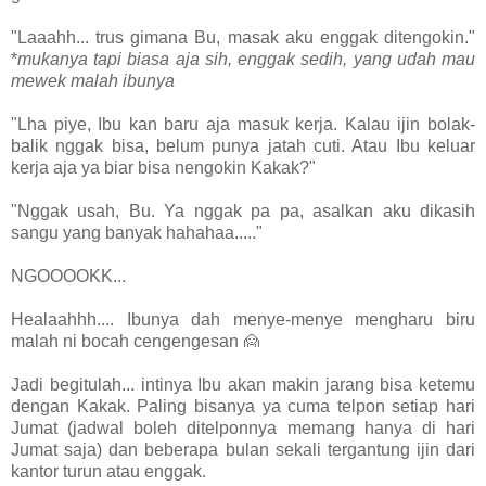
"Laaahh... trus gimana Bu, masak aku enggak ditengokin."
*
mukanya tapi biasa aja sih, enggak sedih, yang udah mau
mewek malah ibunya
"Lha piye, Ibu kan baru aja masuk kerja. Kalau ijin bolak-
balik nggak bisa, belum punya jatah cuti. Atau Ibu keluar
kerja aja ya biar bisa nengokin Kakak?"
"Nggak usah, Bu. Ya nggak pa pa, asalkan aku dikasih
sangu yang banyak hahahaa....."
NGOOOOKK...
Healaahhh.... Ibunya dah menye-menye mengharu biru
malah ni bocah cengengesan 🙍
Jadi begitulah... intinya Ibu akan makin jarang bisa ketemu
dengan Kakak. Paling bisanya ya cuma telpon setiap hari
Jumat (jadwal boleh ditelponnya memang hanya di hari
Jumat saja) dan beberapa bulan sekali tergantung ijin dari
kantor turun atau enggak.