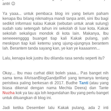
antri 😉
Ya yaaa... untuk pembaca blog ini yang belum paham
kenapa Ibu bilang nikmatnya mandi tanpa antri, sini Ibu bagi
sedikit informasi kalau Kakak (sebutan untuk anak sulung)
sudah satu setengah tahun ini sekolah di luar kota. Kakak
sekolah sekaligus mondok di kota lain. Makanya, Ibu
seneeeengggg buanget tiap kali Kakak pulang, yah
meskipun tiap kali ketemu yang ujung-ujungnya berantem
lah. Berantem tanda sayang kan, ye kan ye kaaaannn...
Lalu, kenapa kok justru ibu dilanda rasa sendu seperti itu?
Okay.... Ibu mau curhat dikit boleh yaaa... Pas banget nih
sama tema #ArisanBlogGandjelRel yang temanya tentang
peristiwa paling berkesan di 2017. Budhe
Tanti
(atau yang
biasa dikenal dengan nama Mechta Deera) dan Tante
Nuzha
kok ya tau aja loh kegundahan Ibu yang perlu banget
untuk dituangkan di blog ini.
Jadi ketika Desember lalu Kakak pulang, ada 2 inti