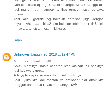
Sulungku, cowok, udah 3 thn ini sekolah SMA berasrama.
Dan aku biasa ajah gak baper2 banget. Malah bangga dia
jadi mandiri dan nampak terlihat tumbuh rasa percaya
dirinya.....
Tapi kalau gadisku yg bakalan berpisah juga dengan
akyu.....whuaaàa....bisa2 aku bakalan lebih baper dr Uniek
nih acara tangisannya.....hikkkssss
Reply
Unknown
January 26, 2018 at 12:47 PM
Mom....yang kuat donk!!!
Kalau maminya masih baperan ntar kasihan lho anaknya
jadi kebawa baper.....
Ada yg bilang kalau anak itu miniatur ortunya.
Jadi....yuks kita jadi mamah yg antibaper biar anak kita
tangguh dan hebat kayak mamahnya ��