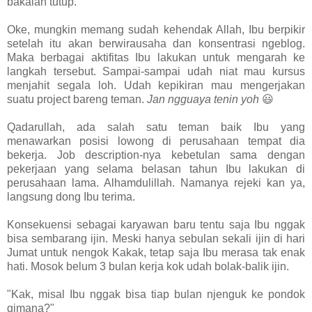
bakalan tutup.
Oke, mungkin memang sudah kehendak Allah, Ibu berpikir
setelah itu akan berwirausaha dan konsentrasi ngeblog.
Maka berbagai aktifitas Ibu lakukan untuk mengarah ke
langkah tersebut. Sampai-sampai udah niat mau kursus
menjahit segala loh. Udah kepikiran mau mengerjakan
suatu project bareng teman.
Jan ngguaya tenin yoh
😃
Qadarullah, ada salah satu teman baik Ibu yang
menawarkan posisi lowong di perusahaan tempat dia
bekerja. Job description-nya kebetulan sama dengan
pekerjaan yang selama belasan tahun Ibu lakukan di
perusahaan lama. Alhamdulillah. Namanya rejeki kan ya,
langsung dong Ibu terima.
Konsekuensi sebagai karyawan baru tentu saja Ibu nggak
bisa sembarang ijin. Meski hanya sebulan sekali ijin di hari
Jumat untuk nengok Kakak, tetap saja Ibu merasa tak enak
hati. Mosok belum 3 bulan kerja kok udah bolak-balik ijin.
"Kak, misal Ibu nggak bisa tiap bulan njenguk ke pondok
gimana?"