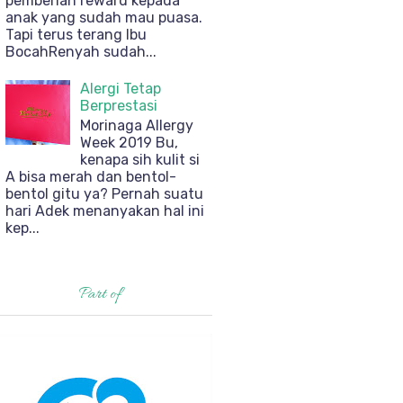
pemberian reward kepada
anak yang sudah mau puasa.
Tapi terus terang Ibu
BocahRenyah sudah...
Alergi Tetap
Berprestasi
Morinaga Allergy
Week 2019 Bu,
kenapa sih kulit si
A bisa merah dan bentol-
bentol gitu ya? Pernah suatu
hari Adek menanyakan hal ini
kep...
Part of