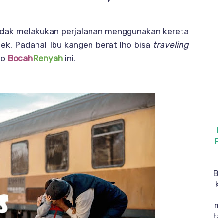
idak melakukan perjalanan menggunakan kereta
ek. Padahal Ibu kangen berat lho bisa
traveling
uo
Bocah
Renyah
ini.
B
t