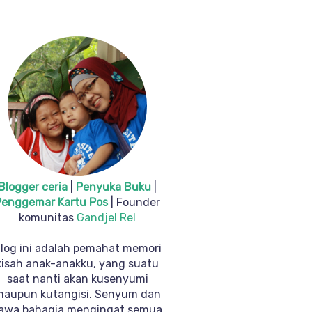
Blogger ceria
|
Penyuka Buku
|
Penggemar Kartu Pos
| Founder
komunitas
Gandjel Rel
log ini adalah pemahat memori
kisah anak-anakku, yang suatu
saat nanti akan kusenyumi
maupun kutangisi. Senyum dan
awa bahagia mengingat semua