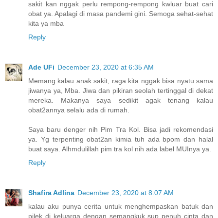
sakit kan nggak perlu rempong-rempong kwluar buat cari
obat ya. Apalagi di masa pandemi gini. Semoga sehat-sehat
kita ya mba
Reply
Ade UFi
December 23, 2020 at 6:35 AM
Memang kalau anak sakit, raga kita nggak bisa nyatu sama
jiwanya ya, Mba. Jiwa dan pikiran seolah tertinggal di dekat
mereka. Makanya saya sedikit agak tenang kalau
obat2annya selalu ada di rumah.
Saya baru denger nih Pim Tra Kol. Bisa jadi rekomendasi
ya. Yg terpenting obat2an kimia tuh ada bpom dan halal
buat saya. Alhmdulillah pim tra kol nih ada label MUInya ya.
Reply
Shafira Adlina
December 23, 2020 at 8:07 AM
kalau aku punya cerita untuk menghempaskan batuk dan
pilek di keluarga dengan semangkuk sup penuh cinta dan