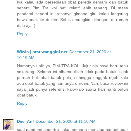
Iya kalau ada persediaan obat pereda demam dan batuk
seperti Pim Tra kol hati relatif lebih tenang. Di masa
pandemi seperti ini rasanya gimana gitu kalau langsung
bawa anak ke dokter. Sebisa mungkin ditangani di rumah
dulu aja :)
Reply
Wiwin | pratiwanggini.net
December 21, 2020 at
10:19 AM
Namanya unik ya, PIM-TRA-KOL. Jujur aja saya baru tahu
sekarang. Selama ini alhamdulillah tidak pada batuk, tidak
pernah beli obat batuk pula, sehingga enggak ngeh kalo
ada obat batuk yang namanya unik ini. Nah, baca review ini
saya jadi punya referensi kalo-kalo suatu hari nanti butuh
obat batuk.
Reply
Dee_Arif
December 21, 2020 at 11:10 AM
saat pandemi seperti ini aku memang menjaga banget agar