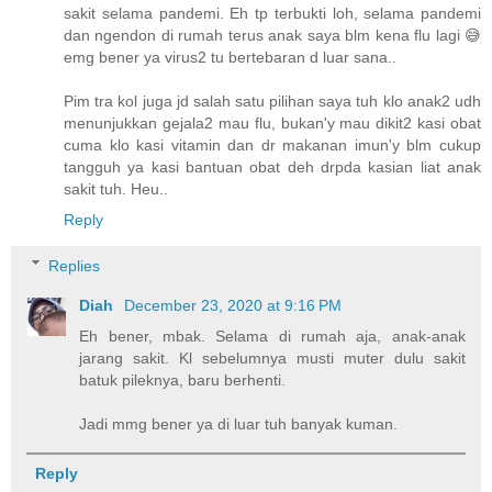
sakit selama pandemi. Eh tp terbukti loh, selama pandemi
dan ngendon di rumah terus anak saya blm kena flu lagi 😅
emg bener ya virus2 tu bertebaran d luar sana..
Pim tra kol juga jd salah satu pilihan saya tuh klo anak2 udh
menunjukkan gejala2 mau flu, bukan'y mau dikit2 kasi obat
cuma klo kasi vitamin dan dr makanan imun'y blm cukup
tangguh ya kasi bantuan obat deh drpda kasian liat anak
sakit tuh. Heu..
Reply
Replies
Diah
December 23, 2020 at 9:16 PM
Eh bener, mbak. Selama di rumah aja, anak-anak
jarang sakit. Kl sebelumnya musti muter dulu sakit
batuk pileknya, baru berhenti.
Jadi mmg bener ya di luar tuh banyak kuman.
Reply