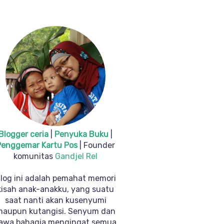
Blogger ceria
|
Penyuka Buku
|
Penggemar Kartu Pos
| Founder
komunitas
Gandjel Rel
log ini adalah pemahat memori
kisah anak-anakku, yang suatu
saat nanti akan kusenyumi
maupun kutangisi. Senyum dan
awa bahagia mengingat semua