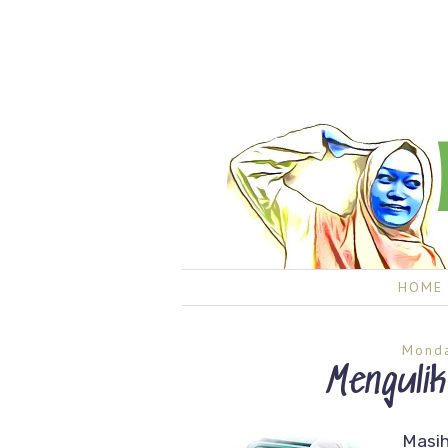
HOME
Monda
Menguli
Masi