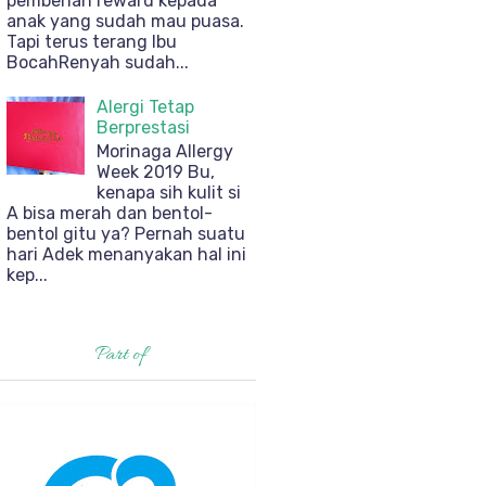
pemberian reward kepada
anak yang sudah mau puasa.
Tapi terus terang Ibu
BocahRenyah sudah...
Alergi Tetap
Berprestasi
Morinaga Allergy
Week 2019 Bu,
kenapa sih kulit si
A bisa merah dan bentol-
bentol gitu ya? Pernah suatu
hari Adek menanyakan hal ini
kep...
Part of