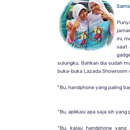
Sams
Punya
jaman
ini, 
saat 
gadg
sulungku. Bahkan dia sudah 
buka-buka Lazada Showroom v
"Bu, handphone yang paling ba
"Bu, aplikasi apa saja sih yan
"Bu, kalau handphone yang i