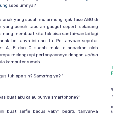
ung
sebelumnya?
 anak yang sudah mulai menginjak fase ABG di
 yang penuh taburan gadget seperti sekarang
memang membuat kita tak bisa santai-santai lagi
anak bertanya ini dan itu. Pertanyaan seputar
et A, B dan C sudah mulai dilancarkan oleh
mampu melengkapi pertanyaannya dengan
action
ia komputer rumah.
gus tuh apa sih? Sams*ng ya? "
B
g pas buat aku kalau punya smartphone?"
ni buat selfie bagus yak?" begitu tanyanya
t