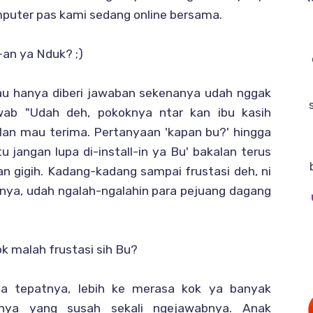
komputer pas kami sedang online bersama.
-an ya Nduk? ;)
au hanya diberi jawaban sekenanya udah nggak
wab "Udah deh, pokoknya ntar kan ibu kasih
lan mau terima. Pertanyaan 'kapan bu?' hingga
itu jangan lupa di-install-in ya Bu' bakalan terus
n gigih. Kadang-kadang sampai frustasi deh, ni
nya, udah ngalah-ngalahin para pejuang dagang
k malah frustasi sih Bu?
ya tepatnya, lebih ke merasa kok ya banyak
nya yang susah sekali ngejawabnya. Anak